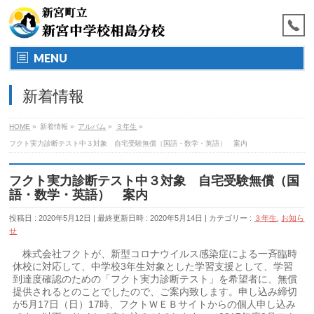
MENU
新着情報
HOME
»
新着情報
»
アルバム
»
３年生
»
フクト実力診断テスト中３対象 自宅受験無償（国語・数学・英語） 案内
フクト実力診断テスト中３対象 自宅受験無償（国
語・数学・英語） 案内
投稿日 : 2020年5月12日
最終更新日時 : 2020年5月14日
カテゴリー :
３年生
,
お知ら
せ
株式会社フクトが、新型コロナウイルス感染症による一斉臨時
休校に対応して、中学校3年生対象とした学習支援として、学習
到達度確認のための「フクト実力診断テスト」を希望者に、無償
提供されるとのことでしたので、ご案内致します。申し込み締切
が5月17日（日）17時、フクトＷＥＢサイトからの個人申し込み