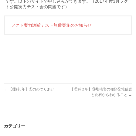
です。以下のサイトで申し込みができます。（2017年度3月フク
ト公開実力テスト会の問題です）
フクト実力診断テスト無償実施のお知らせ
←
【理科3年】①力のつりあい
【理科２年】⑧堆積岩の種類⑨堆積岩
と化石からわかること
→
カテゴリー