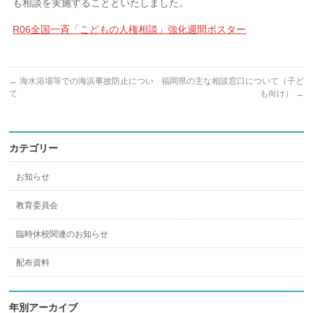
も相談を実施することといたしました。
R06全国一斉「こどもの人権相談」強化週間ポスター
←
海水浴場等での海浜事故防止につい
福岡県の主な相談窓口について（子ど
て
も向け）
→
カテゴリー
お知らせ
教育委員会
臨時休校関連のお知らせ
配布資料
年別アーカイブ