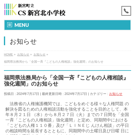
MENU
お知らせ
HOME
»
お知らせ
»
お知らせ
»
福岡県法務局から「全国一斉『こどもの人権相談』強化週間」のお知らせ
福岡県法務局から「全国一斉『こどもの人権相談』
強化週間」のお知らせ
投稿日 : 2024年7月17日
最終更新日時 : 2024年7月17日
カテゴリー :
お知らせ
法務省の人権擁護機関では、こどもをめぐる様々な人権問題 の
解決を図るための人権相談活動を強化することを目的として、本
年８月２１日 （水）から８月２７日（火）までの７日間を「全国
一斉「こどもの人権相談」強化週間」と定め、同期間中における
「こどもの人権１１０番」及び「ＬＩＮＥじ んけん相談」の平日
の相談時間を延長するとともに、同期間中の土曜日及び日曜 日に