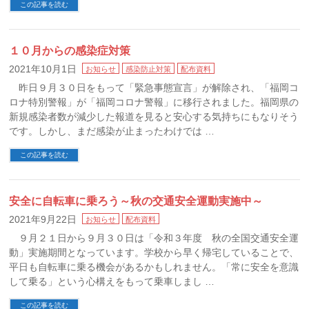
この記事を読む
１０月からの感染症対策
2021年10月1日
お知らせ
感染防止対策
配布資料
昨日９月３０日をもって「緊急事態宣言」が解除され、「福岡コ
ロナ特別警報」が「福岡コロナ警報」に移行されました。福岡県の
新規感染者数が減少した報道を見ると安心する気持ちにもなりそう
です。しかし、まだ感染が止まったわけでは …
この記事を読む
安全に自転車に乗ろう～秋の交通安全運動実施中～
2021年9月22日
お知らせ
配布資料
９月２１日から９月３０日は「令和３年度 秋の全国交通安全運
動」実施期間となっています。学校から早く帰宅していることで、
平日も自転車に乗る機会があるかもしれません。「常に安全を意識
して乗る」という心構えをもって乗車しまし …
この記事を読む