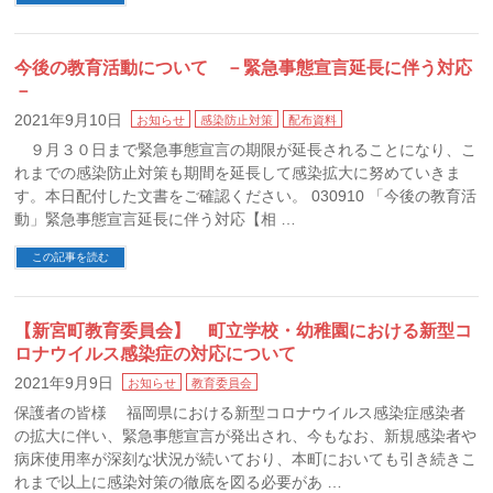
今後の教育活動について －緊急事態宣言延長に伴う対応
－
2021年9月10日
お知らせ
感染防止対策
配布資料
９月３０日まで緊急事態宣言の期限が延長されることになり、こ
れまでの感染防止対策も期間を延長して感染拡大に努めていきま
す。本日配付した文書をご確認ください。 030910 「今後の教育活
動」緊急事態宣言延長に伴う対応【相 …
この記事を読む
【新宮町教育委員会】 町立学校・幼稚園における新型コ
ロナウイルス感染症の対応について
2021年9月9日
お知らせ
教育委員会
保護者の皆様 福岡県における新型コロナウイルス感染症感染者
の拡大に伴い、緊急事態宣言が発出され、今もなお、新規感染者や
病床使用率が深刻な状況が続いており、本町においても引き続きこ
れまで以上に感染対策の徹底を図る必要があ …