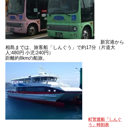
新宮港から
相島までは、旅客船「しんぐう」で約17分（片道大
人:480円 小児:240円）
距離約8kmの船旅。
町営渡船「しんぐ
う」時刻表