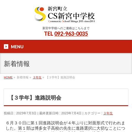
新宮中学校へのご連絡はこちらまで
TEL
092-963-0035
MENU
新着情報
HOME
»
新着情報
»
３年生
»
【３学年】進路説明会
【３学年】進路説明会
投稿日 : 2023年7月3日
最終更新日時 : 2023年7月4日
カテゴリー :
３年生
６月３０日に第１回進路説明会が４年ぶりに対面形式で行われま
した。第１部は博多女子高校の先生に進路選択に大切なことにつ