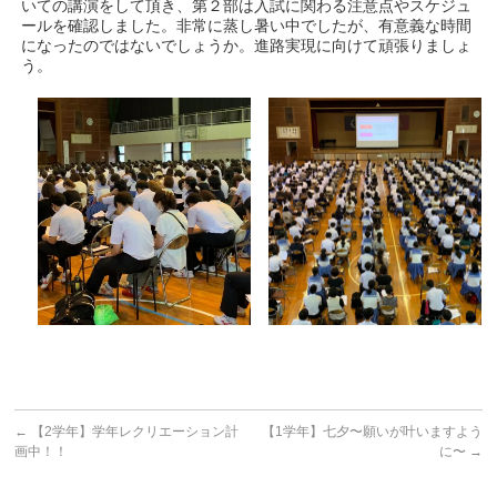
いての講演をして頂き、第２部は入試に関わる注意点やスケジュ
ールを確認しました。非常に蒸し暑い中でしたが、有意義な時間
になったのではないでしょうか。進路実現に向けて頑張りましょ
う。
←
【2学年】学年レクリエーション計
【1学年】七夕〜願いが叶いますよう
画中！！
に〜
→