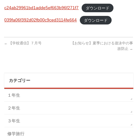
c24ab29961bd1adde5ef663b96f271f7
ダウンロード
039fa06f392d02fb00c9ced3114fe664
ダウンロード
←
【学校通信】７月号
【お知らせ】夏季における遊泳中の事
故防止
→
カテゴリー
１年生
２年生
３年生
修学旅行