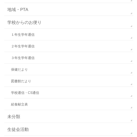
地域・PTA
学校からのお便り
１年生学年通信
２年生学年通信
３年生学年通信
保健だより
図書館だより
学校通信・CS通信
給食献立表
未分類
生徒会活動