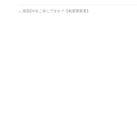
←
面前DVをご存じですか？【粕屋警察署】