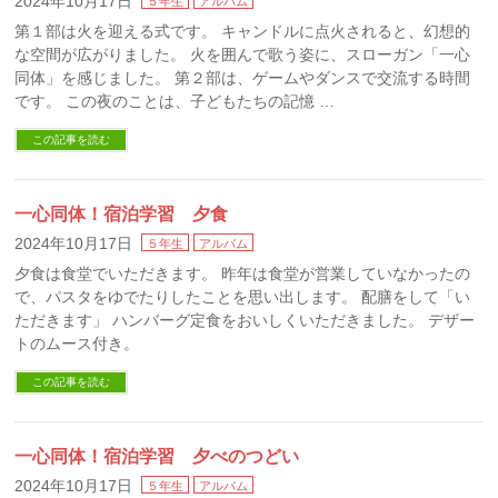
2024年10月17日
５年生
アルバム
第１部は火を迎える式です。 キャンドルに点火されると、幻想的
な空間が広がりました。 火を囲んで歌う姿に、スローガン「一心
同体」を感じました。 第２部は、ゲームやダンスで交流する時間
です。 この夜のことは、子どもたちの記憶 …
この記事を読む
一心同体！宿泊学習 夕食
2024年10月17日
５年生
アルバム
夕食は食堂でいただきます。 昨年は食堂が営業していなかったの
で、パスタをゆでたりしたことを思い出します。 配膳をして「い
ただきます」 ハンバーグ定食をおいしくいただきました。 デザー
トのムース付き。
この記事を読む
一心同体！宿泊学習 夕べのつどい
2024年10月17日
５年生
アルバム