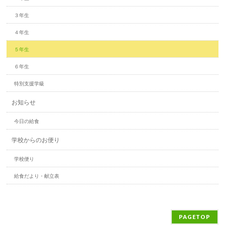
３年生
４年生
５年生
６年生
特別支援学級
お知らせ
今日の給食
学校からのお便り
学校便り
給食だより・献立表
PAGETOP