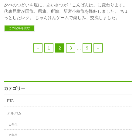
夕べのつどいを境に、あいさつが「こんばんは」に変わります。
代表児童が国旗、県旗、所旗、新宮小校旗を降納しました。 ちょ
っとしたレク。 じゃんけんゲームで楽しみ、交流しました。
この記事を読む
«
1
2
3
…
9
»
カテゴリー
PTA
アルバム
１年生
２年生