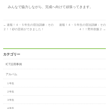
みんなで協力しながら、完成へ向けて頑張ってきます。
←
速報！４・５年生の宿泊訓練：その
速報！４・５年生の宿泊訓練：その
２！！砂の芸術ができました！
４！！野外炊飯２
→
カテゴリー
ICT活用事例
アルバム
１年生
２年生
３年生
４年生