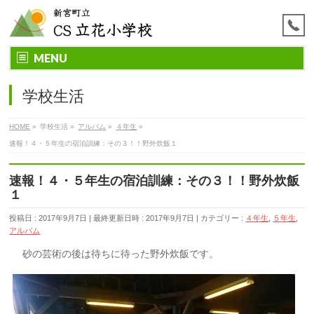
MENU
学校生活
HOME
»
学校生活
»
アルバム
»
４年生
»
速報！４・５年生の宿泊訓練：その３！！野外炊飯１
速報！４・５年生の宿泊訓練：その３！！野外炊飯
１
投稿日 : 2017年9月7日
最終更新日時 : 2017年9月7日
カテゴリー :
４年生
,
５年生
,
アルバム
砂の芸術の後は待ちに待った野外炊飯です。