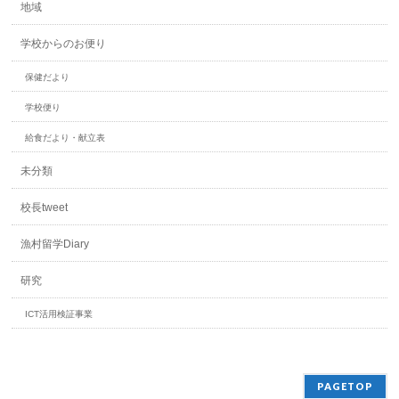
地域
学校からのお便り
保健だより
学校便り
給食だより・献立表
未分類
校長tweet
漁村留学Diary
研究
ICT活用検証事業
PAGETOP