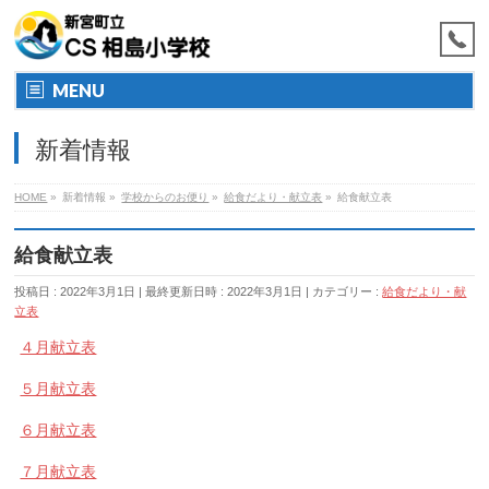
MENU
新着情報
HOME
»
新着情報
»
学校からのお便り
»
給食だより・献立表
»
給食献立表
給食献立表
投稿日 : 2022年3月1日
最終更新日時 : 2022年3月1日
カテゴリー :
給食だより・献
立表
４月献立表
５月献立表
６月献立表
７月献立表