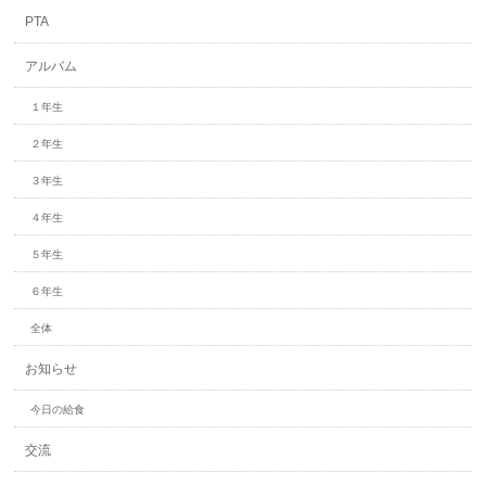
PTA
アルバム
１年生
２年生
３年生
４年生
５年生
６年生
全体
お知らせ
今日の給食
交流