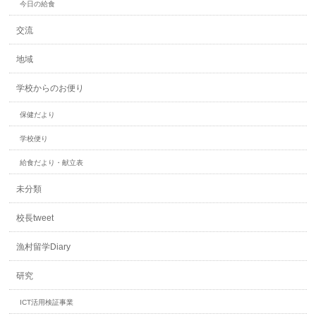
今日の給食
交流
地域
学校からのお便り
保健だより
学校便り
給食だより・献立表
未分類
校長tweet
漁村留学Diary
研究
ICT活用検証事業