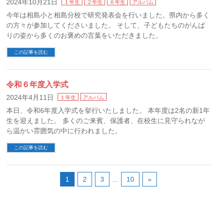
2024年10月21日
１年生
２年生
６年生
アルバム
今年は相島小と相島分校で研究発表会を行いました。県内から多く
の方々が参加してくださいました。 そして、子どもたちのがんば
りの姿から多くのお褒めの言葉をいただきました。
この記事を読む
令和６年度入学式
2024年4月11日
１年生
アルバム
本日、令和6年度入学式を挙行いたしました。 本年度は2名の新1年
生を迎えました。 多くのご来賓、保護者、在校生に見守られなが
ら温かい雰囲気の中に行われました。
この記事を読む
1
2
3
…
10
»