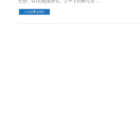
たが、GTの先生から、シートの作り方 …
この記事を読む