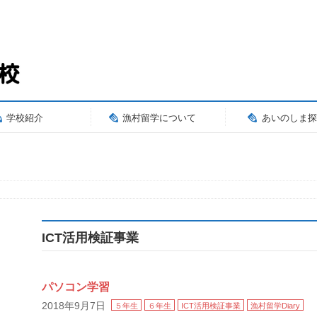
そ
学校紹介
漁村留学について
あいのしま探
ICT活用検証事業
パソコン学習
2018年9月7日
５年生
６年生
ICT活用検証事業
漁村留学Diary