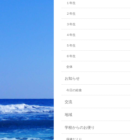
１年生
２年生
３年生
４年生
５年生
６年生
全体
お知らせ
今日の給食
交流
地域
学校からのお便り
保健だより