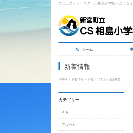
コミュニティ・スクール相島小学校へようこ
ホーム
新着情報
HOME
»
新着情報
»
研究
»
ICT活用検証事業
カテゴリー
PTA
アルバム