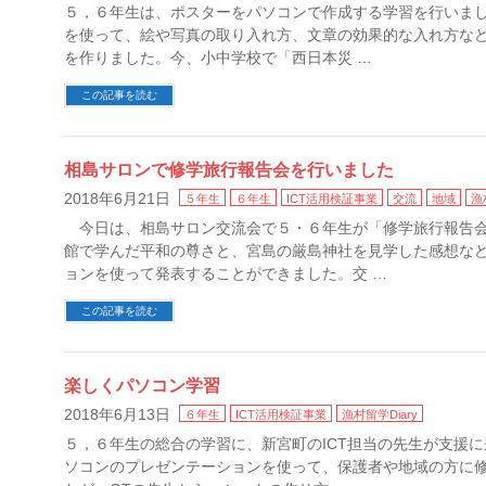
５，６年生は、ポスターをパソコンで作成する学習を行いまし
を使って、絵や写真の取り入れ方、文章の効果的な入れ方な
を作りました。今、小中学校で「西日本災 …
この記事を読む
相島サロンで修学旅行報告会を行いました
2018年6月21日
５年生
６年生
ICT活用検証事業
交流
地域
漁
今日は、相島サロン交流会で５・６年生が「修学旅行報告会
館で学んだ平和の尊さと、宮島の厳島神社を見学した感想な
ョンを使って発表することができました。交 …
この記事を読む
楽しくパソコン学習
2018年6月13日
６年生
ICT活用検証事業
漁村留学Diary
５，６年生の総合の学習に、新宮町のICT担当の先生が支援
ソコンのプレゼンテーションを使って、保護者や地域の方に