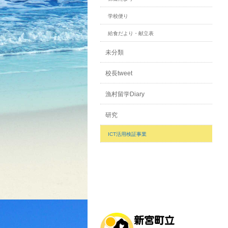
学校便り
給食だより・献立表
未分類
校長tweet
漁村留学Diary
研究
ICT活用検証事業