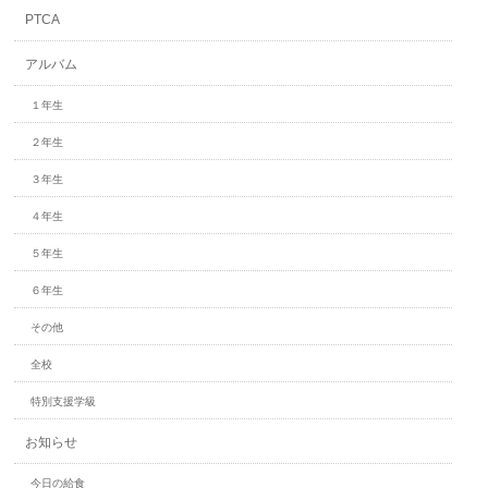
PTCA
アルバム
１年生
２年生
３年生
４年生
５年生
６年生
その他
全校
特別支援学級
お知らせ
今日の給食