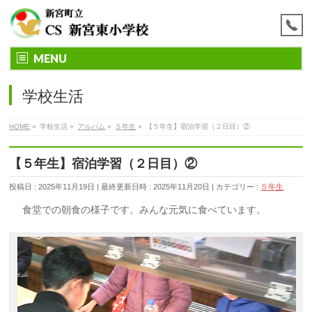
MENU
学校生活
HOME
»
学校生活
»
アルバム
»
５年生
»
【５年生】宿泊学習（２日目）②
【５年生】宿泊学習（２日目）②
投稿日 : 2025年11月19日
最終更新日時 : 2025年11月20日
カテゴリー :
５年生
食堂での朝食の様子です。みんな元気に食べています。