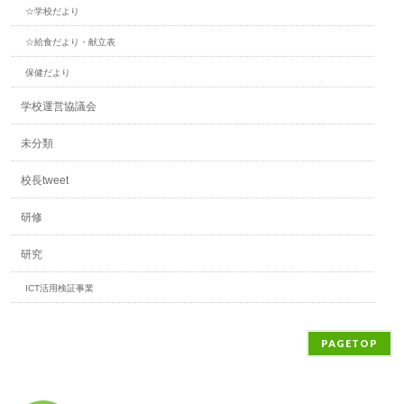
☆学校だより
☆給食だより・献立表
保健だより
学校運営協議会
未分類
校長tweet
研修
研究
ICT活用検証事業
PAGETOP