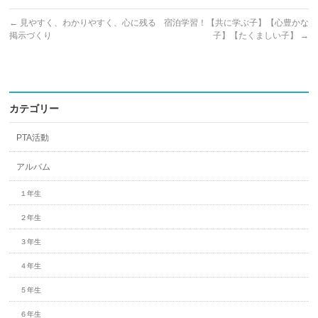
←
見やすく、わかりやすく、心に残る
宿泊学習！【共に学ぶ子】【心豊かな
掲示づくり
子】【たくましい子】
→
カテゴリー
PTA活動
アルバム
１年生
２年生
３年生
４年生
５年生
６年生