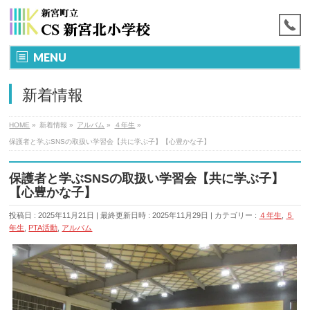
MENU
新着情報
HOME
»
新着情報
»
アルバム
»
４年生
»
保護者と学ぶSNSの取扱い学習会【共に学ぶ子】【心豊かな子】
保護者と学ぶSNSの取扱い学習会【共に学ぶ子】
【心豊かな子】
投稿日 : 2025年11月21日
最終更新日時 : 2025年11月29日
カテゴリー :
４年生
,
５
年生
,
PTA活動
,
アルバム