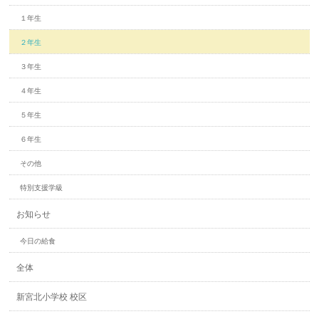
１年生
２年生
３年生
４年生
５年生
６年生
その他
特別支援学級
お知らせ
今日の給食
全体
新宮北小学校 校区