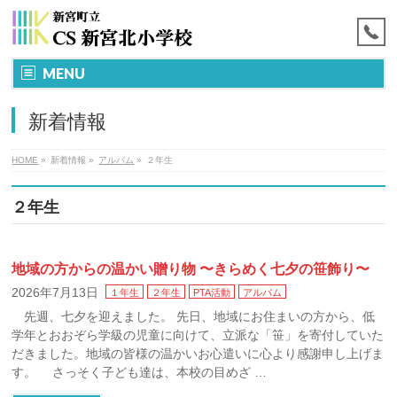
MENU
新着情報
HOME
»
新着情報
»
アルバム
»
２年生
２年生
地域の方からの温かい贈り物 〜きらめく七夕の笹飾り〜
2026年7月13日
１年生
２年生
PTA活動
アルバム
先週、七夕を迎えました。 先日、地域にお住まいの方から、低
学年とおおぞら学級の児童に向けて、立派な「笹」を寄付していた
だきました。地域の皆様の温かいお心遣いに心より感謝申し上げま
す。 さっそく子ども達は、本校の目めざ …