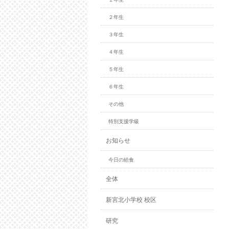
２年生
３年生
４年生
５年生
６年生
その他
特別支援学級
お知らせ
今日の給食
全体
新宮北小学校 校区
研究