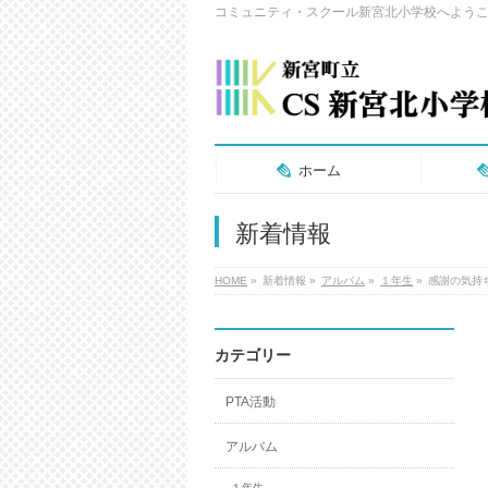
コミュニティ・スクール新宮北小学校へよう
ホーム
新着情報
HOME
»
新着情報
»
アルバム
»
１年生
»
感謝の気持
カテゴリー
PTA活動
アルバム
１年生