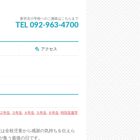
新宮北小学校へのご連絡はこちらまで
TEL 092-963-4700
アクセス
２年生
,
３年生
,
４年生
,
５年生
,
６年生
,
特別支援学
は全校児童から感謝の気持ちを伝えら
が集う最後の日です。