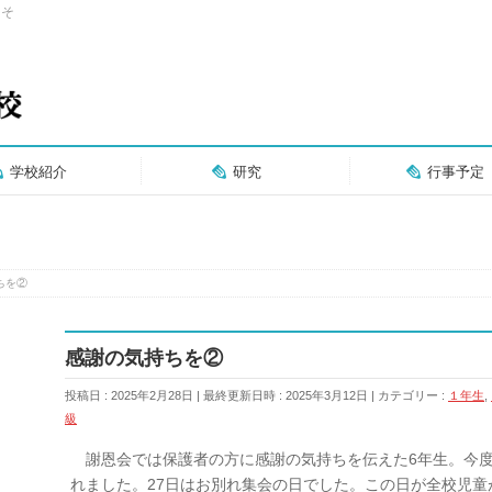
こそ
学校紹介
研究
行事予定
ちを②
感謝の気持ちを②
投稿日 : 2025年2月28日
最終更新日時 : 2025年3月12日
カテゴリー :
１年生
,
級
謝恩会では保護者の方に感謝の気持ちを伝えた6年生。今度
れました。27日はお別れ集会の日でした。この日が全校児童