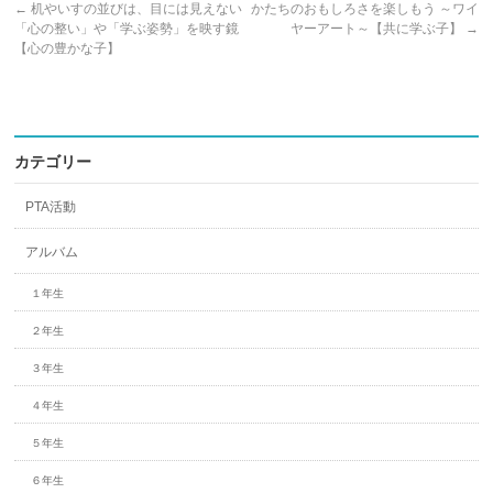
←
机やいすの並びは、目には見えない
かたちのおもしろさを楽しもう ～ワイ
「心の整い」や「学ぶ姿勢」を映す鏡
ヤーアート～【共に学ぶ子】
→
【心の豊かな子】
カテゴリー
PTA活動
アルバム
１年生
２年生
３年生
４年生
５年生
６年生